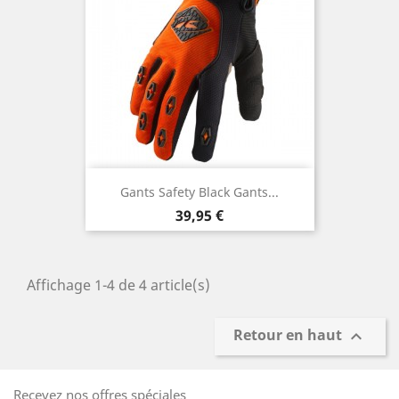
Gants Safety Black Gants...
Prix
39,95 €
Affichage 1-4 de 4 article(s)
Retour en haut

Recevez nos offres spéciales