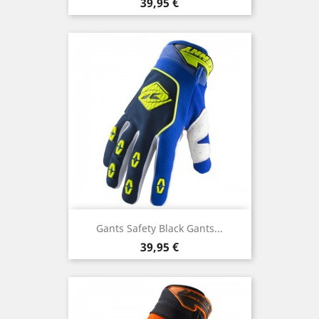
Prix
39,95 €
Gants Safety Black Gants...
Prix
39,95 €