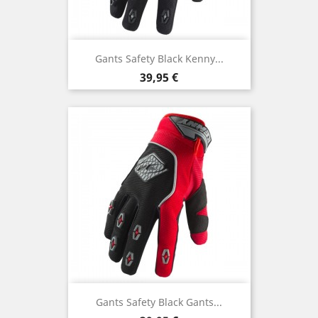
Gants Safety Black Kenny...
Prix
39,95 €
Gants Safety Black Gants...