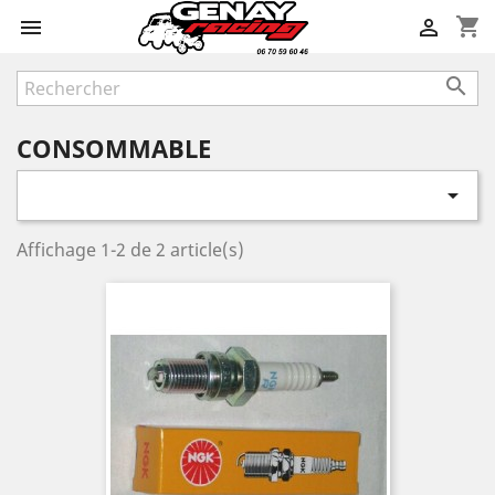
shopping_cart



CONSOMMABLE

Affichage 1-2 de 2 article(s)