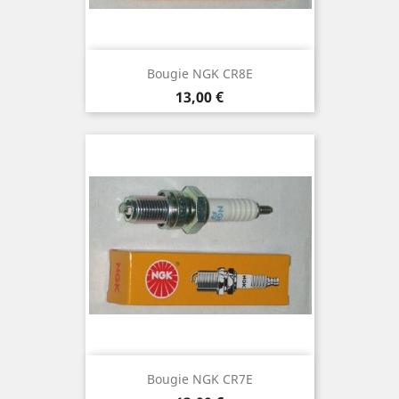
Bougie NGK CR8E
Prix
13,00 €
Bougie NGK CR7E