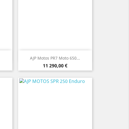
Aperçu rapide

AJP Motos PR7 Moto 650...
Prix
11 290,00 €