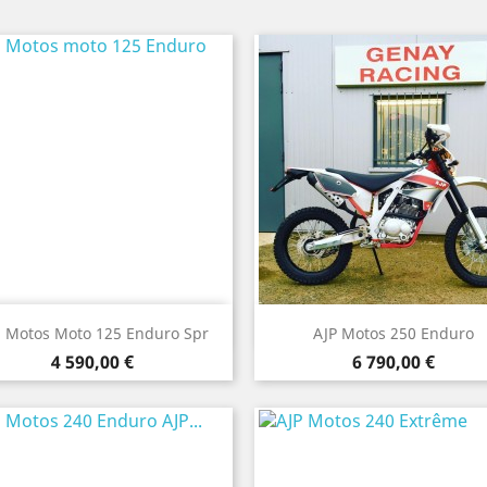
Aperçu rapide
Aperçu rapide


p Motos Moto 125 Enduro Spr
AJP Motos 250 Enduro
Prix
Prix
4 590,00 €
6 790,00 €