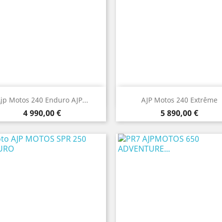
Aperçu rapide
Aperçu rapide


jp Motos 240 Enduro AJP...
AJP Motos 240 Extrême
Prix
Prix
4 990,00 €
5 890,00 €