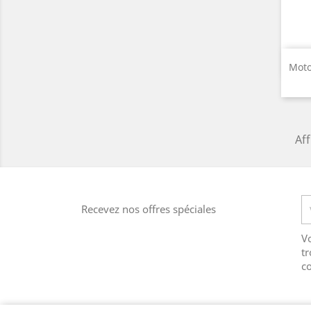
Moto
Aff
Recevez nos offres spéciales
V
tr
co