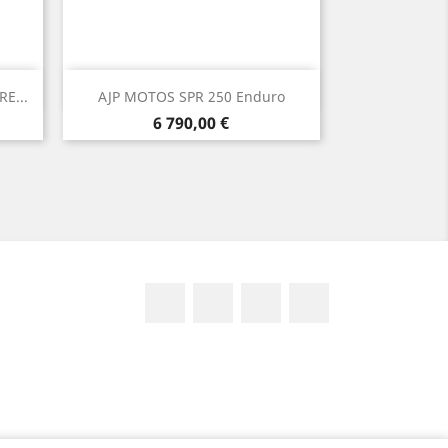
Aperçu rapide

E...
AJP MOTOS SPR 250 Enduro
Prix
6 790,00 €
Facebook
Twitter
Google+
Instagram