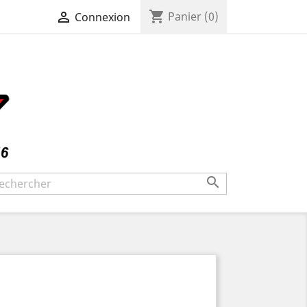
shopping_cart

Panier
(0)
Connexion
