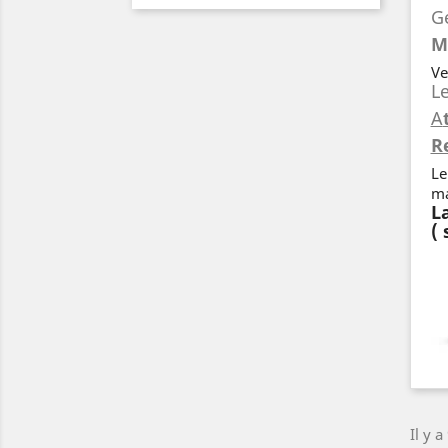
G
M
Ve
Le
A
Re
Le
ma
L
( 
Il y a