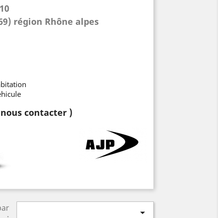
010
69) région Rhône alpes
abitation
hicule
t nous contacter )
par

: