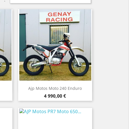
Aperçu rapide

Ajp Motos Moto 240 Enduro
Prix
4 990,00 €