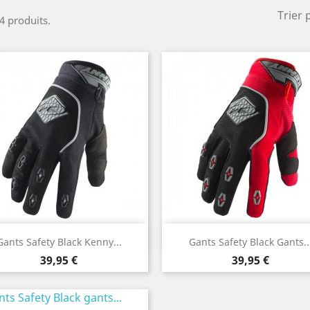
Trier 
 4 produits.
Aperçu rapide
Aperçu rapide


Gants Safety Black Kenny...
Gants Safety Black Gants..
Prix
Prix
39,95 €
39,95 €