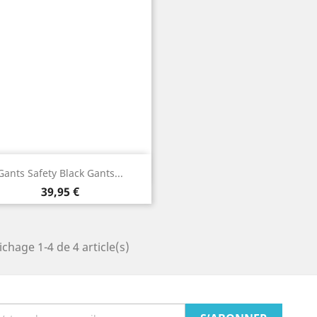
Aperçu rapide

Gants Safety Black Gants...
Prix
39,95 €
ichage 1-4 de 4 article(s)