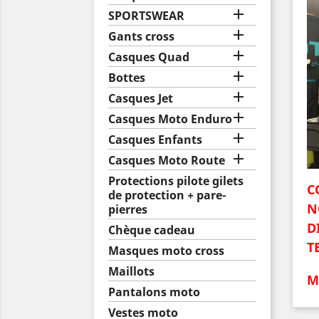

SPORTSWEAR

Gants cross

Casques Quad

Bottes

Casques Jet

Casques Moto Enduro

Casques Enfants

Casques Moto Route
Protections pilote gilets
C
de protection + pare-
N
pierres
D
Chèque cadeau
TE
Masques moto cross
Maillots
M
Pantalons moto
Vestes moto