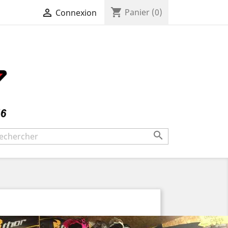
shopping_cart

Panier
(0)
Connexion
