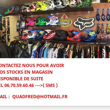
ONTACTEZ NOUS POUR AVOIR
OS STOCKS EN MAGASIN
ISPONIBLE DE SUITE
L 06.70.59.60.46 --->( SMS )
AIL : QUADFRED@HOTMAIL.FR