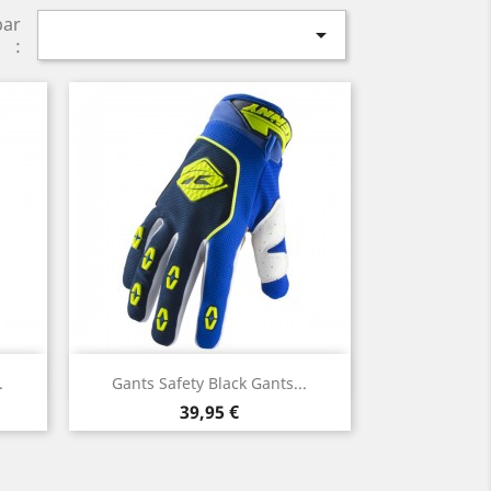
par

:
Aperçu rapide

.
Gants Safety Black Gants...
Prix
39,95 €