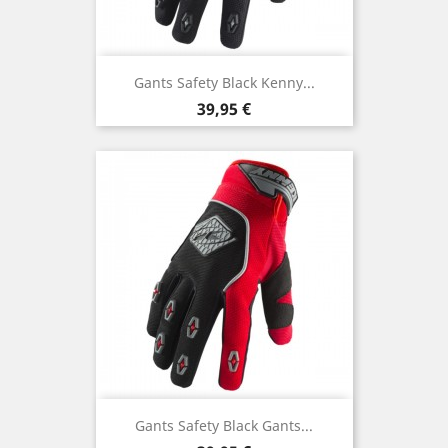
Gants Safety Black Kenny...
Prix
39,95 €
Gants Safety Black Gants...