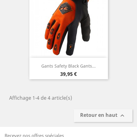
Gants Safety Black Gants...
Prix
39,95 €
Affichage 1-4 de 4 article(s)
Retour en haut

Recevez nos offres spéciales