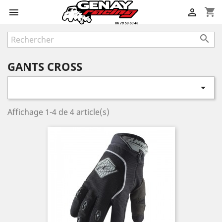
shopping_cart



GANTS CROSS

Affichage 1-4 de 4 article(s)