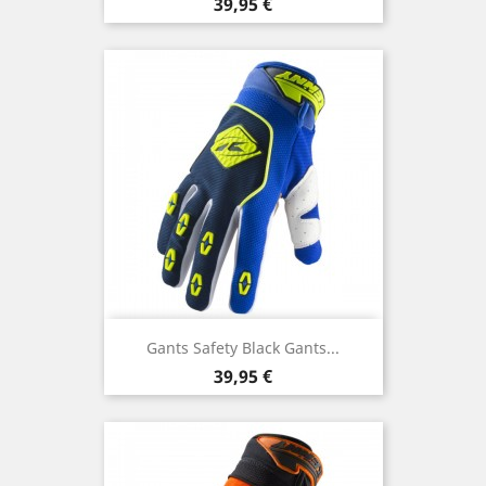
Prix
39,95 €
Gants Safety Black Gants...
Prix
39,95 €