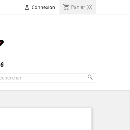
shopping_cart

Panier
(0)
Connexion
